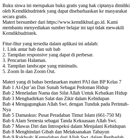
Buku siswa ini merupakan buku gratis yang hak ciptanya dimiliki
oleh Kemdikbudristek yang dapat disebarluaskan ke masyarakat
secara gratis.
Materi bersumber dari https://www.kemdikbud.go.id. Kami
membantu menyediakan sumber belajar ini tapi tidak mewakili
Kemdikbudristek.
Fitur-fitur yang tersedia dalam aplikasi ini adalah:
1. Link antar bab dan sub bab
2. Tampilan responsive yang dapat di perbesar.
3. Pencarian Halaman.
4. Tampilan landscape yang minimalis.
5. Zoom In dan Zoom Out.
Materi yang di bahas berdasarkan materi PAI dan BP Kelas 7
Bab 1 Al-Qur’an Dan Sunah Sebagai Pedoman Hidup
Bab 2 Meneladan Nama dan Sifat Allah Untuk Kebaikan Hidup
Bab 3 Menghadirkan Salat dan Zikir dalam Kehidupan
Bab 4 Mengagungkan Allah Swt. dengan Tunduk pada Perintah-
Nya
Bab 5 Damaskus: Pusat Peradaban Timur Islam (661-750 M)
Bab 6 Alam Semesta sebagai Tanda Kekuasaan Allah Swt.
Bab 7 Mawas Diri dan Introspeksi dalam Menjalani Kehidupan
Bab 8 Menghindari Gibah dan Melaksanakan Tabayun
Bab 9 Rukhṣah: Kemudahan dari Allah Swt dalam Beribadah