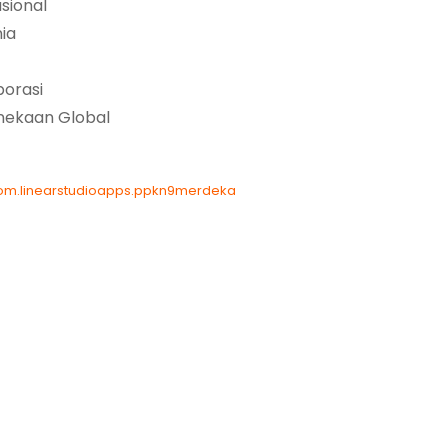
sional
ia
borasi
nekaan Global
com.linearstudioapps.ppkn9merdeka