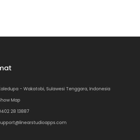
mat
Kaledupa - Wakatobi, Sulawesi Tenggara, Indonesia
Show Map
0402 28 13887
support@linearstudioapps.com