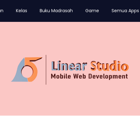
an
Kelas
Buku Madrasah
Game
Semua Apps