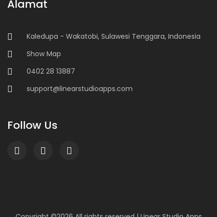
Alamat
Kaledupa - Wakatobi, Sulawesi Tenggara, Indonesia
Show Map
0402 28 13887
support@linearstudioapps.com
Follow Us
Copyright ©
2026 All rights reserved |
Linear Studio Apps