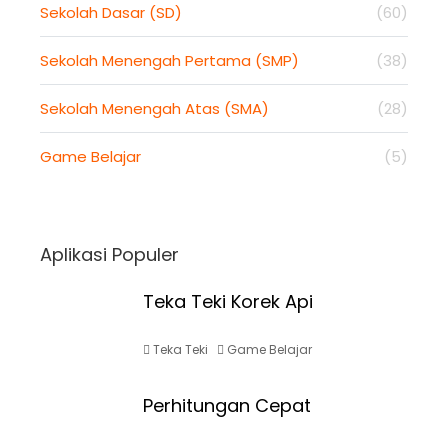
Sekolah Dasar (SD)
(60)
Sekolah Menengah Pertama (SMP)
(38)
Sekolah Menengah Atas (SMA)
(28)
Game Belajar
(5)
Aplikasi Populer
Teka Teki Korek Api
Teka Teki
Game Belajar
Perhitungan Cepat