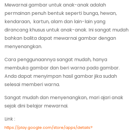
Mewarnai gambar untuk anak-anak adalah
permainan penuh bentuk seperti bunga, hewan,
kendaraan, kartun, alam dan lain-lain yang
dirancang khusus untuk anak-anak. Ini sangat mudah
bahkan balita dapat mewarnai gambar dengan
menyenangkan.
Cara penggunaannya sangat mudah, hanya
membuka gambar dan beri warna pada gambar.
Anda dapat menyimpan hasil gambar jika sudah
selesai memberi warna.
Sangat mudah dan menyenangkan, mari ajari anak
sejak dini belajar mewarnai.
Link :
https://play.google.com/store/apps/details?