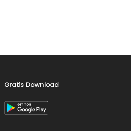
Gratis Download